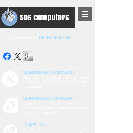
sos computers
Appelez nous​​
06 16 60 47
68
MAINTENANCE HARDWARE
Diagnostic machine & périphérique, réparation
de matériel, remplacement de composant
informatique
MAINTENANCE SOFTWARE
Installation, paramétrage et mise à jour de
système d'exploitation (Windows et Linux),
logiciels ou progiciels
FORMATION
Formation personnelle sur les basiques de