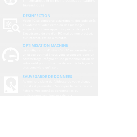
l'informatique et de nombreuses applications
bureautiques
DESINFECTION
Votre PC se comporte bizarrement, des publicités
envahissent votre écran ou des messages
suspects font leur apparition, ne tardez pas !
L'espérance de vie d'un PC, mal ou non protégé,
sur Internet, est de 4 minutes !
OPTIMISATION MACHINE
La configuration d'usine d'un PC ne garantie pas
un usage optimal ! nous vous proposons donc un
paramétrage intégral et une personnalisation de
votre outil pour utiliser ce dernier de la façon la
plus conviviale qu'il soit
SAUVEGARDE DE DONNEES
Au moindre signe de faiblesse de votre disque
dur, il est primordial d’anticiper la perte de vos
fichiers. Vos données personnelles ou
professionnelles n’ont pas de prix
ASSEMBLAGE PC
En passant de la configuration bureautique,
au PC multimédia ou à la machine de guerre
G@mer ! Nous vous proposons un montage
de qualité
RESEAUX